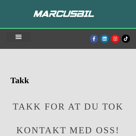
Skip
to
primary
content
SELGE BILEN?
BRUKTBIL TIL SALGS
FINN OSS
Takk
TAKK FOR AT DU TOK
KONTAKT MED OSS!