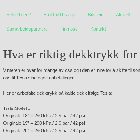
Skip
to
Selge bilen?
Bruktbil til salgs
Bilutleie
Aktuelt
primary
content
Samarbeidspartnere
Finn oss
Kontakt
Hva er riktig dekktrykk for
Vinteren er over for mange av oss og tiden er inne for å skifte til s
oss til Tesla sine egne anbefalinger.
Her er anbefalte dekktrykk på kalde dekk ifølge Tesla:
Tesla Model 3
Originale 18” = 290 kPa / 2,9 bar / 42 psi
Originale 19” = 290 kPa / 2,9 bar / 42 psi
Originale 20” = 290 kPa / 2,9 bar / 42 psi