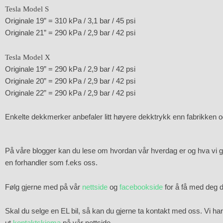
Tesla Model S
Originale 19” = 310 kPa / 3,1 bar / 45 psi
Originale 21” = 290 kPa / 2,9 bar / 42 psi
Tesla Model X
Originale 19” = 290 kPa / 2,9 bar / 42 psi
Originale 20” = 290 kPa / 2,9 bar / 42 psi
Originale 22” = 290 kPa / 2,9 bar / 42 psi
Enkelte dekkmerker anbefaler litt høyere dekktrykk enn fabrikken og
På våre blogger kan du lese om hvordan vår hverdag er og hva vi gjør 
en forhandler som f.eks oss.
Følg gjerne med på vår
nettside
og
facebookside
for å få med deg de
Skal du selge en EL bil, så kan du gjerne ta kontakt med oss. Vi har la
ut
kontaktskjema
på vår nettside.