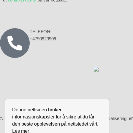
TELEFON:
+4790923909
Denne nettsiden bruker
informasjonskapsler for å sikre at du får
© Copyright 2018 – 2025 | Webdesign & søkemotoroptimalisering:
e
den beste opplevelsen på nettstedet vårt.
Les mer