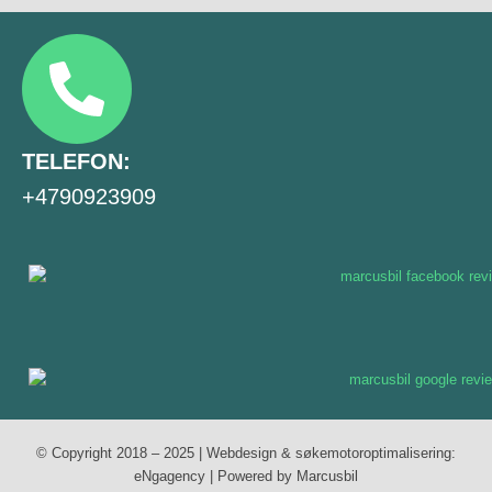
TELEFON:
+4790923909
© Copyright 2018 – 2025 | Webdesign & søkemotoroptimalisering:
eNgagency
| Powered by Marcusbil