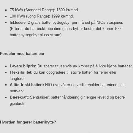
75 kWh (Standard Range): 1399 kr/mnd.
100 kWh (Long Range): 1999 kr/mnd.
Inkluderer 2 gratis batteribyttegebyr per måned på NIOs stasjoner.
(Etter at du har brukt opp dine gratis bytter koster det kroner 100 i
batteribyttegebyr pluss strøm)
Fordeler med batterileie
Lavere bilpris
: Du sparer titusenvis av kroner på å ikke kjøpe batteriet.
Fleksibilitet
: du kan oppgradere til større batteri for ferier eller
langturer.
Alltid friskt batteri:
NIO overvåker og vedlikeholder batteriene i sitt
nettverk.
Bærekraft:
Sentralisert batterihåndtering gir lengre levetid og bedre
gjenbruk.
Hvordan fungerer batteribytte?