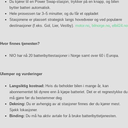
Du kjører til en Power Swap-stasjon, trykker på en knapp, og bilen
bytter batteri automatisk.
Hele prosessen tar 3–5 minutter, og du får et oppladet
Stasjonene er plassert strategisk langs hovedveier og ved populære
destinasjoner (f.eks. Gol, Lier, Vestby).
motor.no
,
bilnorge.no
,
elbil24.no
Hvor finnes tjenesten?
NIO har nå 20 batteribyttestasjoner i Norge samt over 60 i Europa.
Ulemper og vurderinger
Langsiktig kostnad:
Hvis du beholder bilen i mange år, kan
abonnementet bli dyrere enn å kjøpe batteriet. Det er et regnestykke du
må gjøre før du bestemmer deg.
Dekning:
Du er avhengig av at stasjoner finnes der du kjører mest.
Sjekk lokasjoner.
Binding:
Du må ha aktiv avtale for å bruke batteribyttetjenesten.