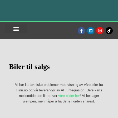
Skip
to
primary
content
SELGE BILEN?
BRUKTBIL TIL SALGS
FINN OSS
Biler til salgs
Vi har litt tekniske problemer med visning av våre biler fra
Finn.no og vår leverandør av API integrasjon. Dere kan i
mellomtiden se liste over
våre bilder her
! Vi beklager
ulempen, men håper å ha dette i orden snarest.