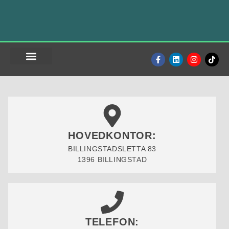
Skip
to
primary
content
SELGE BILEN?
BRUKTBIL TIL SALGS
FINN OSS
HOVEDKONTOR:
BILLINGSTADSLETTA 83
1396 BILLINGSTAD
TELEFON: